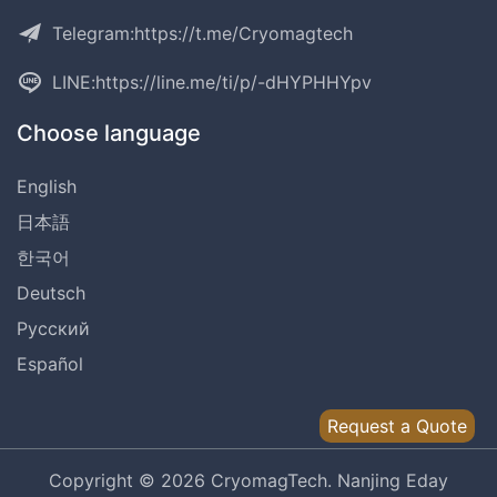
Telegram:
https://t.me/Cryomagtech
LINE:
https://line.me/ti/p/-dHYPHHYpv
Choose language
English
日本語
한국어
Deutsch
Русский
Español
Request a Quote
Copyright © 2026 CryomagTech. Nanjing Eday