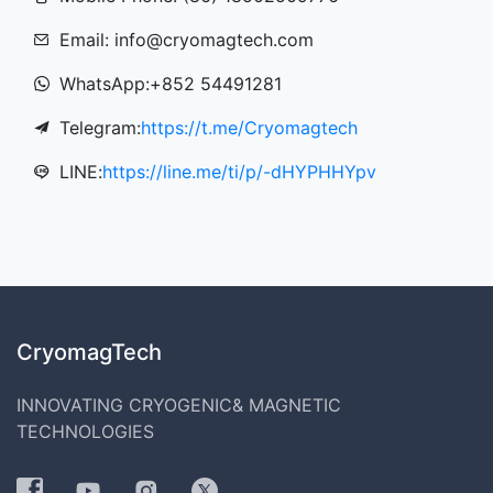
Email: info@cryomagtech.com
WhatsApp:+852 54491281
Telegram:
https://t.me/Cryomagtech
LINE:
https://line.me/ti/p/-dHYPHHYpv
CryomagTech
INNOVATING CRYOGENIC& MAGNETIC
TECHNOLOGIES