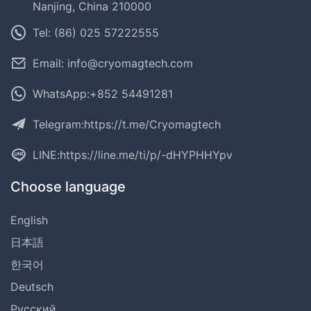
Nanjing, China 210000
Tel: (86) 025 57222555
Email: info@cryomagtech.com
WhatsApp:+852 54491281
Telegram:
https://t.me/Cryomagtech
LINE:
https://line.me/ti/p/-dHYPHHYpv
Choose language
English
日本語
한국어
Deutsch
Русский