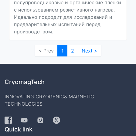
полупроводниковые и органические пленки
с использованием резистивного нагрева.
Идеально подходит для исследований и
предварительных испытаний перед
производством.
< Prev
1
2
Next >
CryomagTech
INNOVATING CRYOGENIC& MAGNETIC
TECHNOLOGIES
Quick link