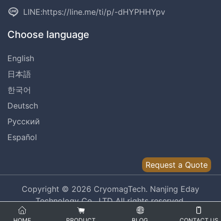
LINE:
https://line.me/ti/p/-dHYPHHYpv
Choose language
English
日本語
한국어
Deutsch
Русский
Español
Request a Quote
Copyright © 2026 CryomagTech. Nanjing Eday
Technology Co., LTD All rights reserved.
Privacy Policy
Terms of Service
HOME
PRODUCT
BLOG
CONTACT US